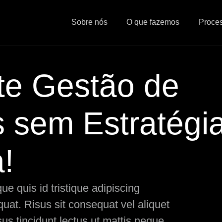
Sobre nós
O que fazemos
Proce
te Gestão de
 sem Estratégi
!
e quis id tristique adipiscing
at. Risus sit consequat vel aliquet
us tincidunt lectus ut mattis neque