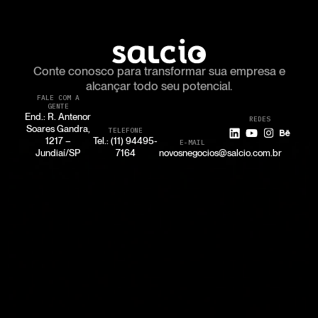
Conte conosco para transformar
sua empresa e
alcançar todo seu potencial.
FALE COM A
GENTE
End.: R. Antenor
REDES
Soares Gandra,
TELEFONE
1217 –
Tel.: (11) 94495-
E-MAIL
Jundiaí/SP
7164
novosnegocios@salcio.com.br