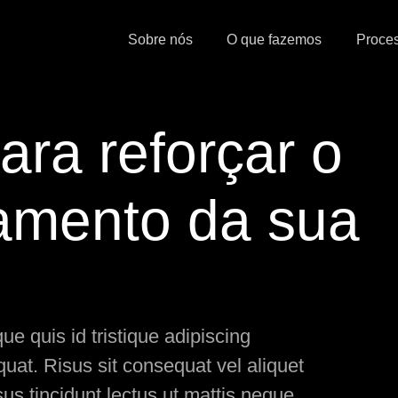
Sobre nós
O que fazemos
Proce
ara reforçar o
amento da sua
e quis id tristique adipiscing
at. Risus sit consequat vel aliquet
us tincidunt lectus ut mattis neque