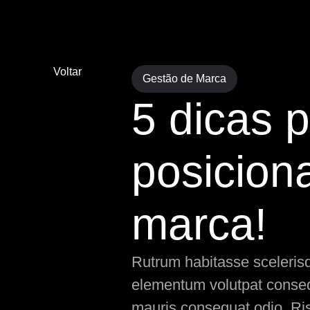
Voltar
Gestão de Marca
5 dicas p
posicion
marca!
Rutrum habitasse scelerisqu
elementum volutpat consequ
mauris consequat odio. Ris