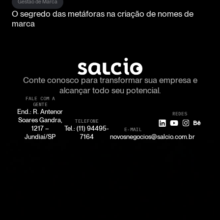
Gestão de Marca
O segredo das metáforas na criação de nomes de
marca
Conte conosco para transformar
sua empresa e
alcançar todo seu potencial.
FALE COM A
GENTE
End.: R. Antenor
REDES
Soares Gandra,
TELEFONE
1217 –
Tel.: (11) 94495-
E-MAIL
Jundiaí/SP
7164
novosnegocios@salcio.com.br