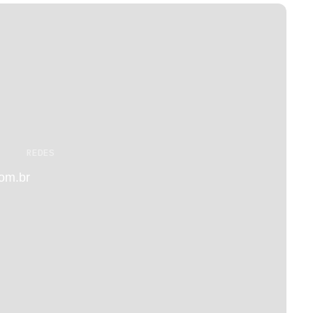
REDES
om.br