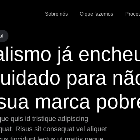
Sobre nós
O que fazemos
Proce
al
lismo já enche
cuidado para nã
 sua marca pobr
e quis id tristique adipiscing
at. Risus sit consequat vel aliquet
us tincidunt lectus ut mattis neque