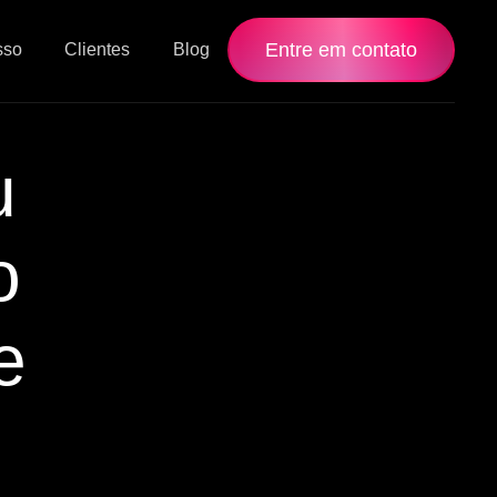
Entre em contato
sso
Clientes
Blog
u
o
e