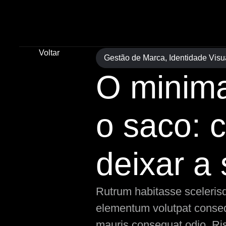
Voltar
Gestão de Marca
,
Identidade Visu
O minima
o saco: 
deixar a
Rutrum habitasse scelerisqu
elementum volutpat consequ
mauris consequat odio. Ris