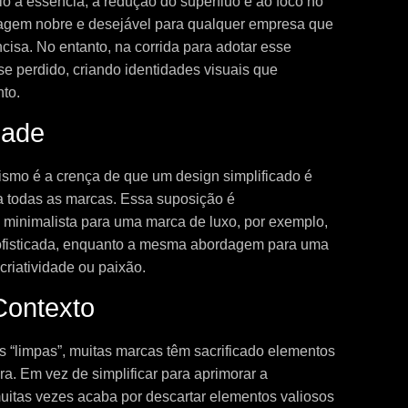
o à essência, à redução do supérfluo e ao foco no
dagem nobre e desejável para qualquer empresa que
cisa. No entanto, na corrida para adotar esse
se perdido, criando identidades visuais que
to.
dade
smo é a crença de que um design simplificado é
a todas as marcas. Essa suposição é
minimalista para uma marca de luxo, por exemplo,
sofisticada, enquanto a mesma abordagem para uma
 criatividade ou paixão.
Contexto
s “limpas”, muitas marcas têm sacrificado elementos
ra. Em vez de simplificar para aprimorar a
tas vezes acaba por descartar elementos valiosos