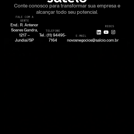
Conte conosco para transformar
sua empresa e
alcançar todo seu potencial.
FALE COM A
GENTE
End.: R. Antenor
REDES
Soares Gandra,
TELEFONE
1217 –
Tel.: (11) 94495-
E-MAIL
Jundiaí/SP
7164
novosnegocios@salcio.com.br