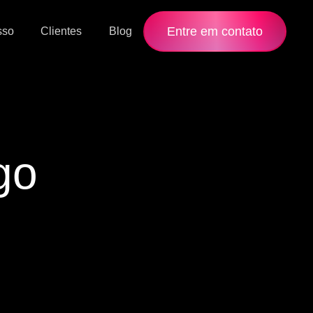
Entre em contato
sso
Clientes
Blog
go