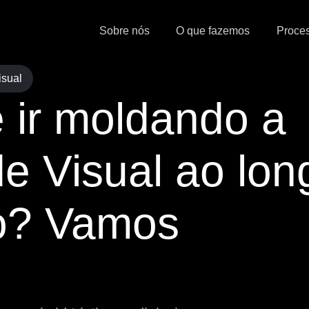
Sobre nós
O que fazemos
Proce
isual
é ir moldando a
de Visual ao lon
o? Vamos