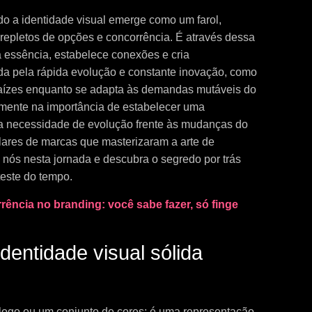
do a identidade visual emerge como um farol,
epletos de opções e concorrência. É através dessa
a essência, estabelece conexões e cria
 pela rápida evolução e constante inovação, como
raízes enquanto se adapta às demandas mutáveis do
mente na importância de estabelecer uma
 na necessidade de evolução frente às mudanças do
lares de marcas que masterizaram a arte de
a nós nesta jornada e descubra o segredo por trás
teste do tempo.
rência no branding: você sabe fazer, só finge
dentidade visual sólida
logo ou um conjunto de cores; é uma representação