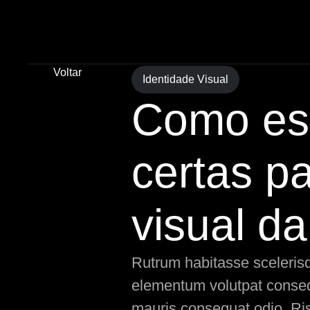
Voltar
Identidade Visual
Como esc
certas p
visual d
Rutrum habitasse scelerisqu
elementum volutpat consequ
mauris consequat odio. Ris