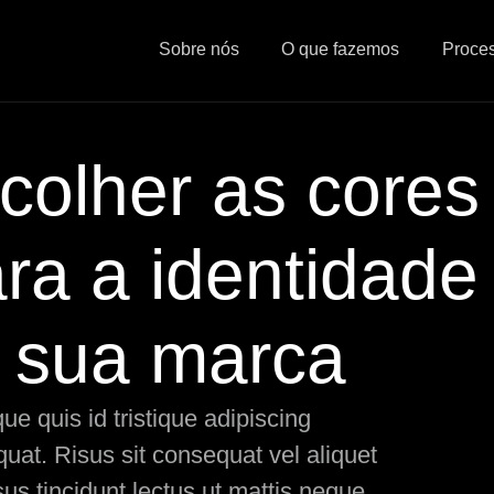
Sobre nós
O que fazemos
Proce
olher as cores
ara a identidade
a sua marca
e quis id tristique adipiscing
at. Risus sit consequat vel aliquet
us tincidunt lectus ut mattis neque