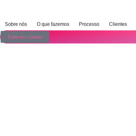
Sobre nós
O que fazemos
Processo
Clientes
Entre em contato
Voltar
Gestão de Marca
5 estratégias de Digital Branding p
Rutrum habitasse scelerisque quis id tristique adipiscing eleme
venenatis aliquet.