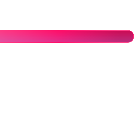
 consequat odio. Risus tincidunt lectus ut mattis neque