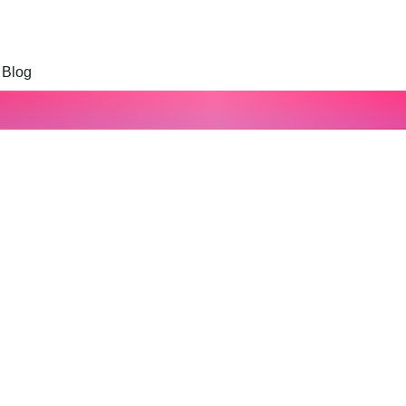
Blog
ara adotar agora!
ntum volutpat consequat. Risus sit consequat vel aliquet mauris