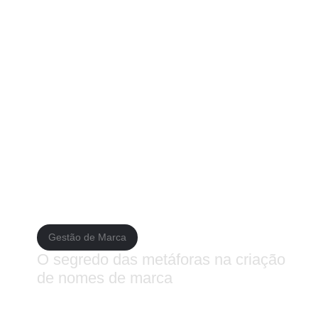
 mundo digital estão perdendo uma grande oportunidade de se
dem criar uma identidade de marca consistente, produzir
idades e expectativas do público mudam. Para aprofundar o
esso na Era Digital” de Daniel Rowles e “The Art of Digital
ine forte e construir um relacionamento duradouro com seu
Gestão de Marca
O segredo das metáforas na criação
de nomes de marca