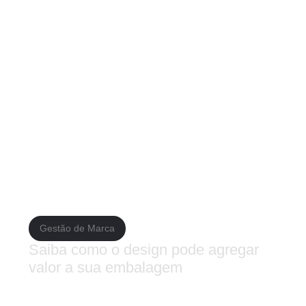
 reputação da sua marca
eting moderno. As empresas que não têm uma presença forte no
otar as estratégias apresentadas neste artigo, as empresas po
icidade online e monitorar sua reputação.
 as estratégias precisam ser ajustadas à medida que as necess
“Brand Digital: Como Construir uma Marca e uma Empresa de Suc
o branding digital, as empresas podem criar uma presença onl
Gestão de Marca
Saiba como o design pode agregar
valor a sua embalagem