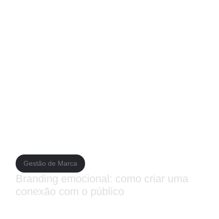
Branding Digital na construção da
Em resumo, o branding digital é uma parte essencial do mark
conectar com seu público-alvo e expandir seus negócios. Ao ad
conteúdo de qualidade, usar as redes sociais, investir em publ
Lembre-se de que o branding digital é um processo contínuo e
conhecimento no assunto, vale a pena conferir também o livro 
Branding” de Ian Cocoran. Com um compromisso constante com 
público.
Posts relacionados
Gestão de Marca
Branding emocional: como criar uma
conexão com o público