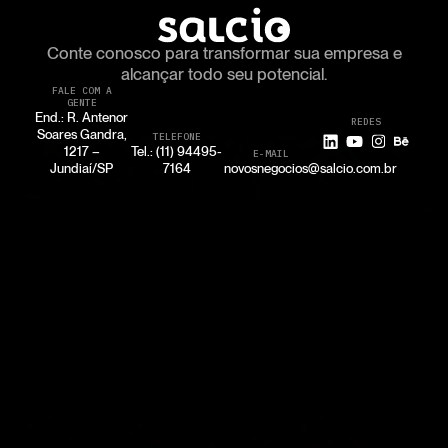
Conte conosco para transformar
sua empresa e
alcançar todo seu potencial.
FALE COM A
GENTE
End.: R. Antenor
REDES
Soares Gandra,
TELEFONE
1217 –
Tel.: (11) 94495-
E-MAIL
Jundiaí/SP
7164
novosnegocios@salcio.com.br