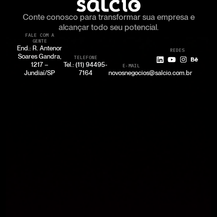
Conte conosco para transformar
sua empresa e
alcançar todo seu potencial.
FALE COM A
GENTE
End.: R. Antenor
REDES
Soares Gandra,
TELEFONE
1217 –
Tel.: (11) 94495-
E-MAIL
Jundiaí/SP
7164
novosnegocios@salcio.com.br