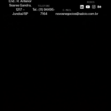
End.: R. Antenor
REDES
Soares Gandra,
TELEFONE
1217 –
Tel.: (11) 94495-
E-MAIL
Jundiaí/SP
7164
novosnegocios@salcio.com.br