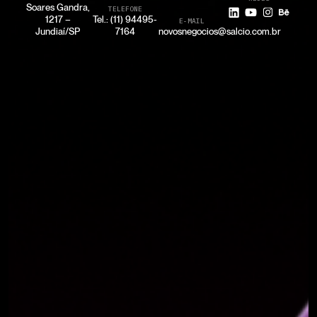
Soares Gandra,
TELEFONE
1217 –
Tel.: (11) 94495-
E-MAIL
Jundiaí/SP
7164
novosnegocios@salcio.com.br