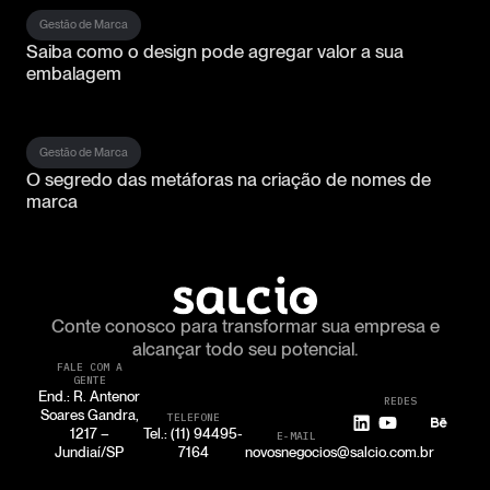
Gestão de Marca
Saiba como o design pode agregar valor a sua
embalagem
Gestão de Marca
O segredo das metáforas na criação de nomes de
marca
Conte conosco para transformar
sua empresa e
alcançar todo seu potencial.
FALE COM A
GENTE
End.: R. Antenor
REDES
Soares Gandra,
TELEFONE
1217 –
Tel.: (11) 94495-
E-MAIL
Jundiaí/SP
7164
novosnegocios@salcio.com.br