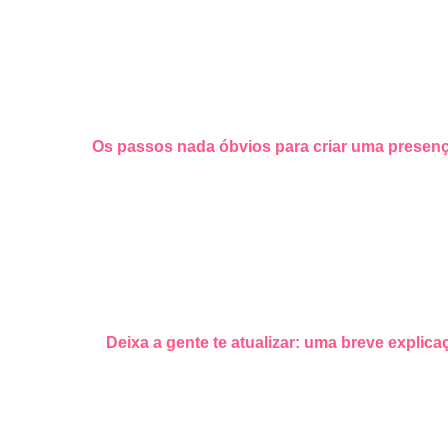
O manual de identidade visual é uma ferramenta fundamental p
artigo, vamos explorar em detalhes o que é um manual de ident
Saiba mais:
Os passos nada óbvios para criar uma presenç
O que é um manual de identidade 
Um manual de identidade visual é um documento que define as di
manual é garantir que a imagem da marca seja consistente e co
O manual de identidade visual é um guia completo que ajuda a
adequada. Ele deve ser usado como uma referência para todos
Leia também:
Deixa a gente te atualizar: uma breve explica
Por que o manual de identidade vi
Um manual de identidade visual é importante porque ajuda a ga