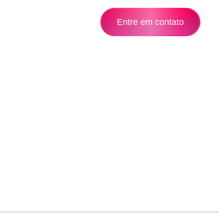
Entre em contato
sso
Clientes
Blog
 consequat odio. Risus tincidunt lectus ut mattis neque