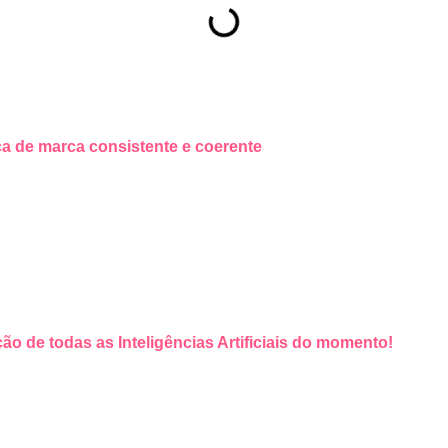
ara garantir que a imagem de uma marca seja consistente e co
idade visual, por que ele é importante e o que deve ser incluí
a de marca consistente e coerente
visual?
retrizes visuais de uma marca, incluindo sua paleta de cores, t
erente em todos os pontos de contato com o público, desde o w
 garantir que a imagem da marca seja transmitida corretament
 os materiais de marketing e comunicação da empresa.
ção de todas as Inteligências Artificiais do momento!
sual é importante?
rantir que a imagem da marca seja consistente e coerente em t