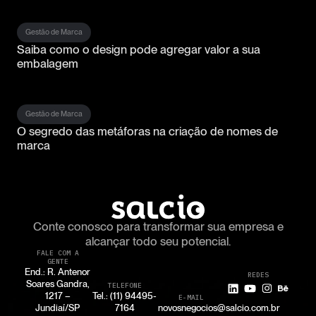
Gestão de Marca
Saiba como o design pode agregar valor a sua
embalagem
Gestão de Marca
O segredo das metáforas na criação de nomes de
marca
Conte conosco para transformar
sua empresa e
alcançar todo seu potencial.
FALE COM A
GENTE
End.: R. Antenor
REDES
Soares Gandra,
TELEFONE
1217 –
Tel.: (11) 94495-
E-MAIL
Jundiaí/SP
7164
novosnegocios@salcio.com.br