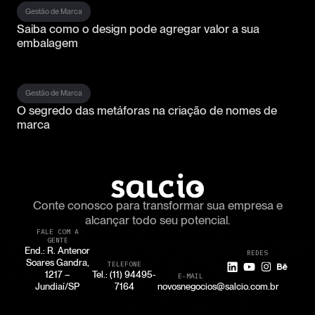
Gestão de Marca
Saiba como o design pode agregar valor a sua
embalagem
Gestão de Marca
O segredo das metáforas na criação de nomes de
marca
Conte conosco para transformar
sua empresa e
alcançar todo seu potencial.
FALE COM A
GENTE
End.: R. Antenor
REDES
Soares Gandra,
TELEFONE
1217 –
Tel.: (11) 94495-
E-MAIL
Jundiaí/SP
7164
novosnegocios@salcio.com.br