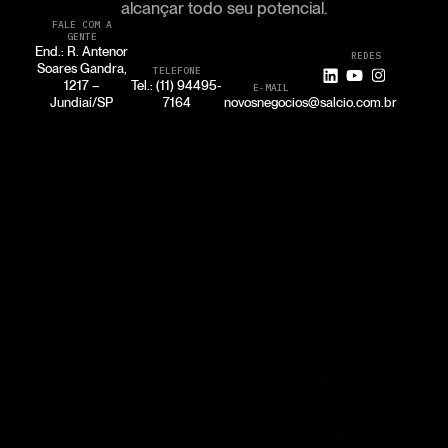
alcançar todo seu potencial.
FALE COM A
GENTE
End.: R. Antenor
REDES
Soares Gandra,
TELEFONE
1217 –
Tel.: (11) 94495-
E-MAIL
Jundiaí/SP
7164
novosnegocios@salcio.com.br