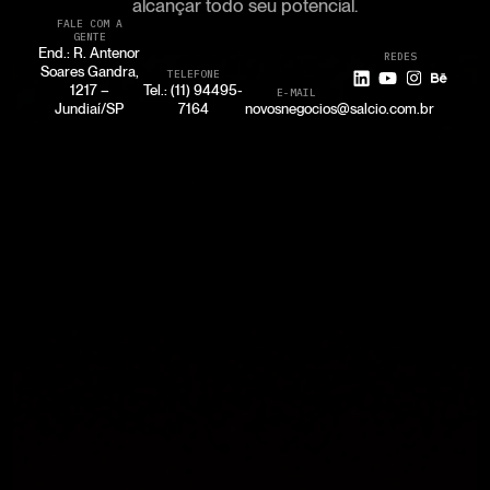
alcançar todo seu potencial.
FALE COM A
GENTE
End.: R. Antenor
REDES
Soares Gandra,
TELEFONE
1217 –
Tel.: (11) 94495-
E-MAIL
Jundiaí/SP
7164
novosnegocios@salcio.com.br