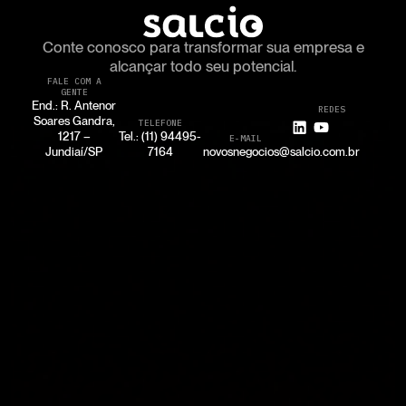
Conte conosco para transformar
sua empresa e
alcançar todo seu potencial.
FALE COM A
GENTE
End.: R. Antenor
REDES
Soares Gandra,
TELEFONE
1217 –
Tel.: (11) 94495-
E-MAIL
Jundiaí/SP
7164
novosnegocios@salcio.com.br