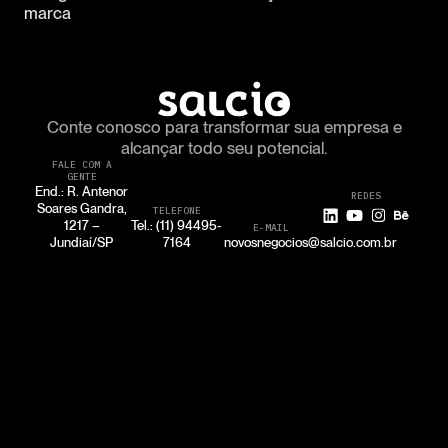
marca
Conte conosco para transformar
sua empresa e
alcançar todo seu potencial.
FALE COM A
GENTE
End.: R. Antenor
REDES
Soares Gandra,
TELEFONE
1217 –
Tel.: (11) 94495-
E-MAIL
Jundiaí/SP
7164
novosnegocios@salcio.com.br