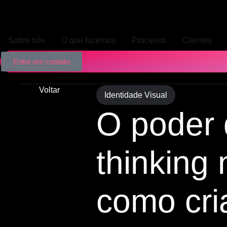
Sobre nós
O que fazemos
Processo
Clientes
Entre em contato
Voltar
Identidade Visual
O poder 
thinking 
como cri