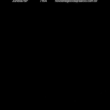
Jundiaí/SP
7164
novosnegocios@salcio.com.br