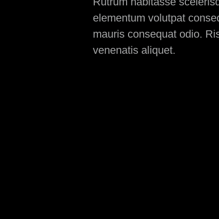
Rutrum habitasse scelerisqu
elementum volutpat consequ
mauris consequat odio. Ris
venenatis aliquet.