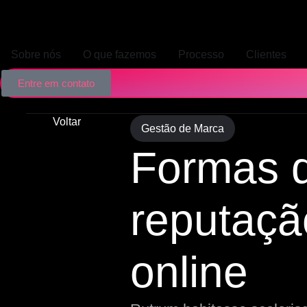
Sobre nós
O que fazemos
Processo
Clientes
Entre em contato
Voltar
Gestão de Marca
Formas d
reputaçã
online