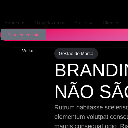
Sobre nós
O que fazemos
Processo
Clientes
Entre em contato
Voltar
Gestão de Marca
BRANDI
NÃO SÃO
Rutrum habitasse scelerisqu
elementum volutpat consequ
mauris consequat odio. Ris