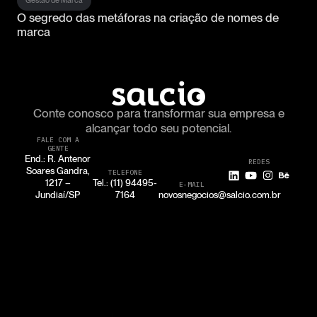
Gestão de Marca
O segredo das metáforas na criação de nomes de
marca
Conte conosco para transformar
sua empresa e
alcançar todo seu potencial.
FALE COM A
GENTE
End.: R. Antenor
REDES
Soares Gandra,
TELEFONE
1217 –
Tel.: (11) 94495-
E-MAIL
Jundiaí/SP
7164
novosnegocios@salcio.com.br