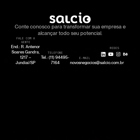
Conte conosco para transformar
sua empresa e
alcançar todo seu potencial.
FALE COM A
GENTE
End.: R. Antenor
REDES
Soares Gandra,
TELEFONE
1217 –
Tel.: (11) 94495-
E-MAIL
Jundiaí/SP
7164
novosnegocios@salcio.com.br