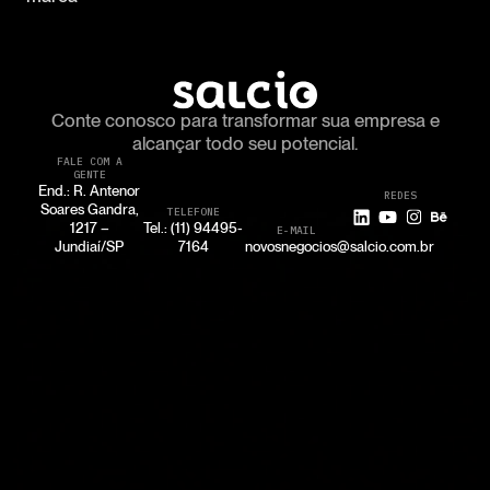
Conte conosco para transformar
sua empresa e
alcançar todo seu potencial.
FALE COM A
GENTE
End.: R. Antenor
REDES
Soares Gandra,
TELEFONE
1217 –
Tel.: (11) 94495-
E-MAIL
Jundiaí/SP
7164
novosnegocios@salcio.com.br