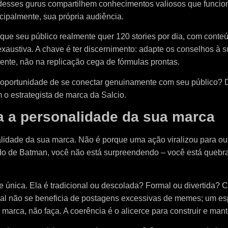
 desses gurus compartilhem conhecimentos valiosos que funciona
ncipalmente, sua própria audiência.
 que seu público realmente quer 120 stories por dia, com conteú
ustiva. A chave é ter discernimento: adapte os conselhos à sua 
iente, não na replicação cega de fórmulas prontas.
a oportunidade de se conectar genuinamente com seu público? 
 o estrategista de marca da Salcio.
a a personalidade da sua marca
lidade da sua marca. Não é porque uma ação viralizou para ou
do de Batman, você não está surpreendendo – você está quebra
nica. Ela é tradicional ou descolada? Formal ou divertida? 
ional não se beneficia de postagens excessivas de memes; um 
 marca, não faça. A coerência é o alicerce para construir e man