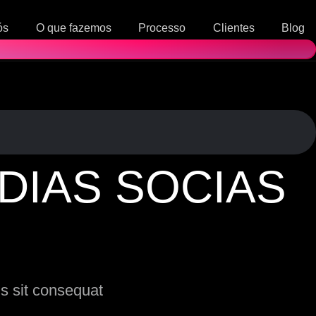
ós
O que fazemos
Processo
Clientes
Blog
MÍDIAS SOCIAS
G
s sit consequat