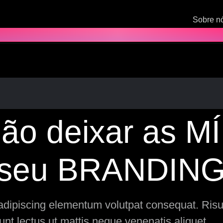
Sobre n
não deixar as 
seu BRANDIN
 adipiscing elementum volutpat consequat. Risu
unt lectus ut mattis neque venenatis aliquet.