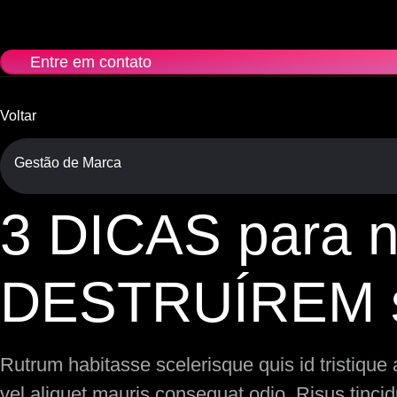
Ir
para
o
Entre em contato
conteúdo
Voltar
Gestão de Marca
3 DICAS para 
DESTRUÍREM 
Rutrum habitasse scelerisque quis id tristique
Tabela de conteúdos
vel aliquet mauris consequat odio. Risus tincid