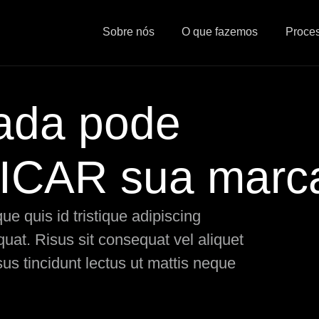
Sobre nós
O que fazemos
Proce
rada pode
CAR sua marc
e quis id tristique adipiscing
at. Risus sit consequat vel aliquet
us tincidunt lectus ut mattis neque