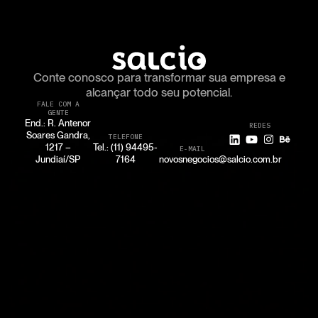
Conte conosco para transformar
sua empresa e
alcançar todo seu potencial.
FALE COM A
GENTE
End.: R. Antenor
REDES
Soares Gandra,
TELEFONE
1217 –
Tel.: (11) 94495-
E-MAIL
Jundiaí/SP
7164
novosnegocios@salcio.com.br