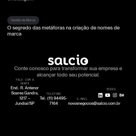
Gestão de Marca
O segredo das metáforas na criação de nomes de
marca
Conte conosco para transformar
sua empresa e
alcançar todo seu potencial.
FALE COM A
GENTE
End.: R. Antenor
REDES
Soares Gandra,
TELEFONE
1217 –
Tel.: (11) 94495-
E-MAIL
Jundiaí/SP
7164
novosnegocios@salcio.com.br