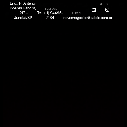
End.: R. Antenor
REDES
Soares Gandra,
TELEFONE
1217 –
Tel.: (11) 94495-
E-MAIL
Jundiaí/SP
7164
novosnegocios@salcio.com.br